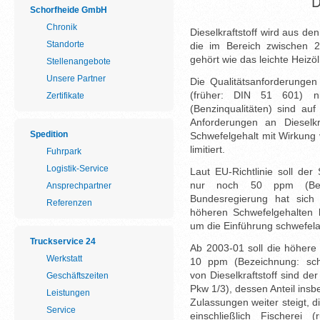
D
Schorfheide GmbH
Chronik
Dieselkraftstoff wird aus de
Standorte
die im Bereich zwischen 2
gehört wie das leichte Heizöl
Stellenangebote
Unsere Partner
Die Qualitätsanforderungen 
(früher: DIN 51 601) nie
Zertifikate
(Benzinqualitäten) sind au
Anforderungen an Dieselkr
Spedition
Schwefelgehalt mit Wirkung
limitiert.
Fuhrpark
Logistik-Service
Laut EU-Richtlinie soll der
nur noch 50 ppm (Beze
Ansprechpartner
Bundesregierung hat sich a
Referenzen
höheren Schwefelgehalten 
um die Einführung schwefelar
Truckservice 24
Ab 2003-01 soll die höhere S
Werkstatt
10 ppm (Bezeichnung: schw
von Dieselkraftstoff sind d
Geschäftszeiten
Pkw 1/3), dessen Anteil ins
Leistungen
Zulassungen weiter steigt, d
Service
einschließlich Fischerei