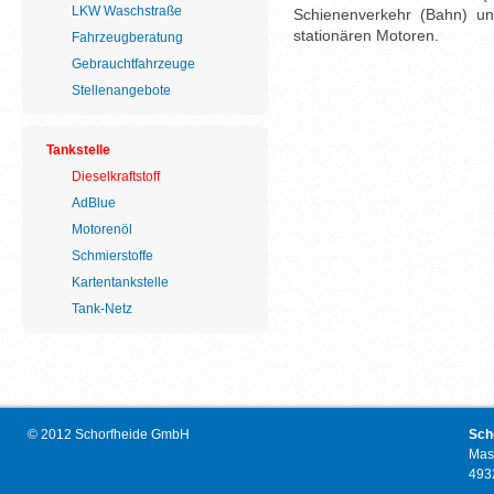
LKW Waschstraße
Schienenverkehr (Bahn) u
stationären Motoren.
Fahrzeugberatung
Gebrauchtfahrzeuge
Stellenangebote
Tankstelle
Dieselkraftstoff
AdBlue
Motorenöl
Schmierstoffe
Kartentankstelle
Tank-Netz
© 2012 Schorfheide GmbH
Sch
Mas
493